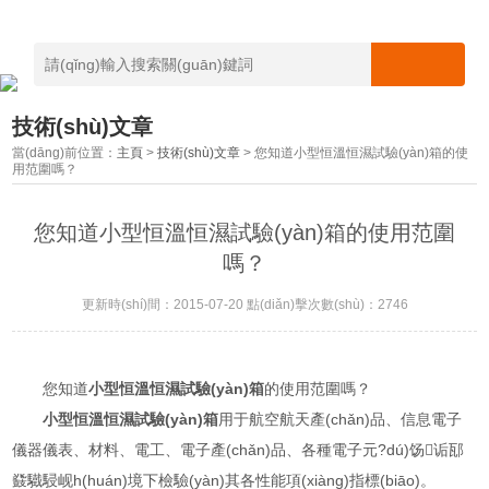
技術(shù)文章
當(dāng)前位置：
主頁
>
技術(shù)文章
> 您知道小型恒溫恒濕試驗(yàn)箱的使
用范圍嗎？
您知道小型恒溫恒濕試驗(yàn)箱的使用范圍
嗎？
更新時(shí)間：2015-07-20 點(diǎn)擊次數(shù)：2746
您知道
小型恒溫恒濕試驗(yàn)箱
的使用范圍嗎？
小型恒溫恒濕試驗(yàn)箱
用于航空航天產(chǎn)品、信息電子
儀器儀表、材料、電工、電子產(chǎn)品、各種電子元?dú)饧诟邷
鼗驖駸岘h(huán)境下檢驗(yàn)其各性能項(xiàng)指標(biāo)。